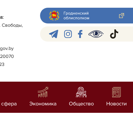
Гродненский
а:
облисполком
л. Свободы,
gov.by
)-20070
023
 сфера
Экономика
Общество
Новости