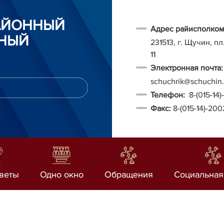
АЙОННЫЙ
Адрес райисполком
НЫЙ
231513, г. Щучин, п
11
Электронная почта:
schuchrik@schuchin.
Т
елефон:
8-(015-14
Факс:
8-(015-14)-20
веты
Одно окно
Обращения
Социальная