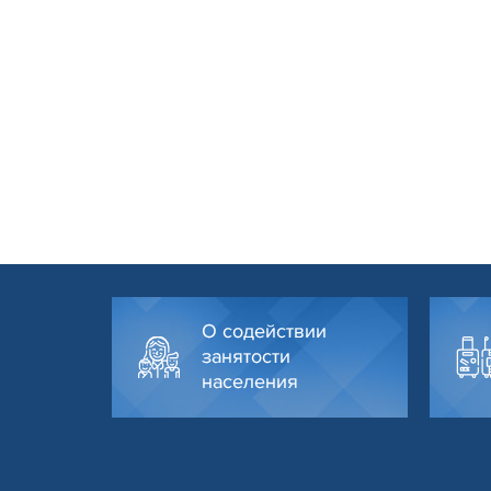
О содействии
занятости
населения