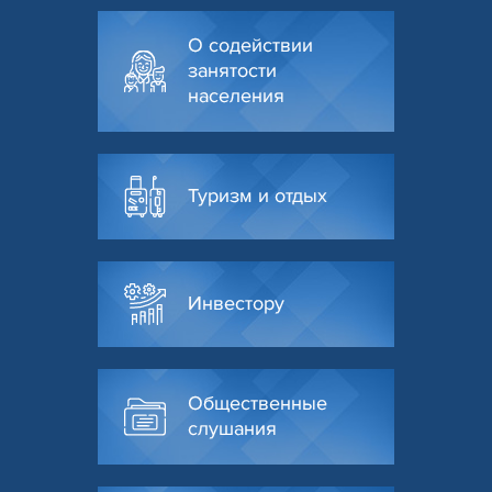
О содействии
занятости
населения
Туризм и отдых
Инвестору
Общественные
слушания