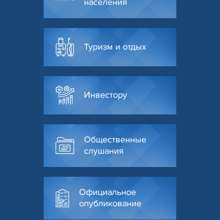
населения
Туризм и отдых
Инвестору
Общественные
слушания
Официальное
опубликование