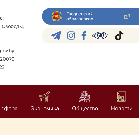
Гродненский
а:
облисполком
л. Свободы,
gov.by
)-20070
023
 сфера
Экономика
Общество
Новости