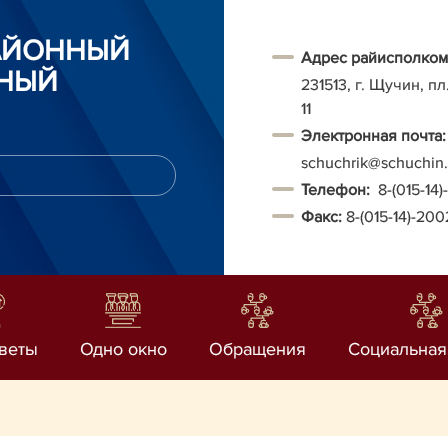
АЙОННЫЙ
Адрес райисполком
НЫЙ
231513, г. Щучин, п
11
Электронная почта:
schuchrik@schuchin.
Т
елефон:
8-(015-14
Факс:
8-(015-14)-20
веты
Одно окно
Обращения
Социальная