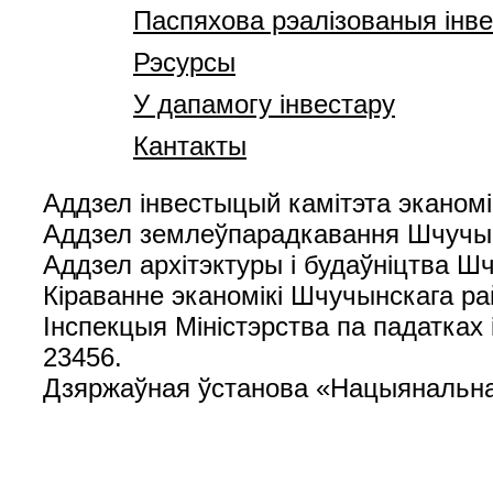
Паспяхова рэалізованыя інв
Рэсурсы
У дапамогу інвестару
Кантакты
Аддзел інвестыцый камітэта эканомік
Аддзел землеўпарадкавання Шчучынс
Аддзел архітэктуры і будаўніцтва Ш
Кіраванне эканомікі Шчучынскага ра
Інспекцыя Міністэрства па падатках 
23456.
Дзяржаўная ўстанова «Нацыянальнае