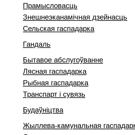
Прамысловасць
Знешнеэканамічная дзейнасць
Сельская гаспадарка
Гандаль
Бытавое абслугоўванне
Лясная гаспадарка
Рыбная гаспадарка
Транспарт і сувязь
Будаўніцтва
Жыллева-камунальная гаспадар