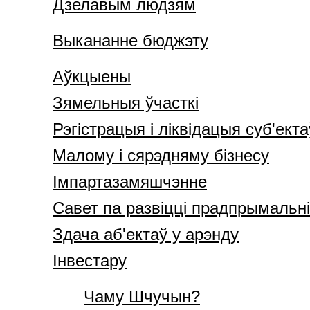
Дзелавым людзям
Выкананне бюджэту
Аўкцыены
Зямельныя ўчасткі
Рэгістрацыя і ліквідацыя суб'ект
Малому і сярэдняму бізнесу
Імпартазамяшчэнне
Савет па развіцці прадпрымаль
Здача аб'ектаў у арэнду
Інвестару
Чаму Шчучын?