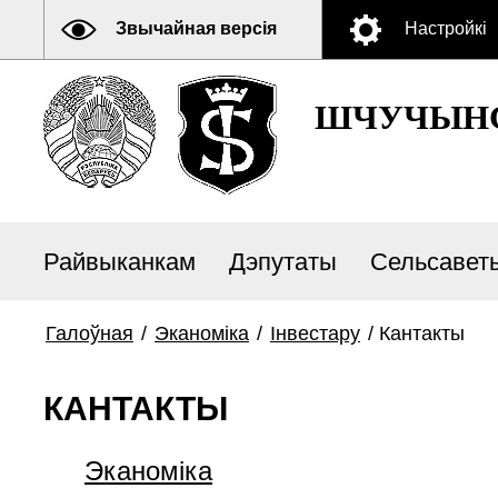
Звычайная версія
Настройкі
ШЧУЧЫНС
Райвыканкам
Дэпутаты
Сельсавет
Галоўная
/
Эканоміка
/
Інвестару
/
Кантакты
КАНТАКТЫ
Эканоміка