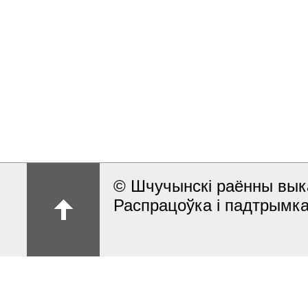
© Шчучынскі раённы выка
Распрацоўка і падтрымка