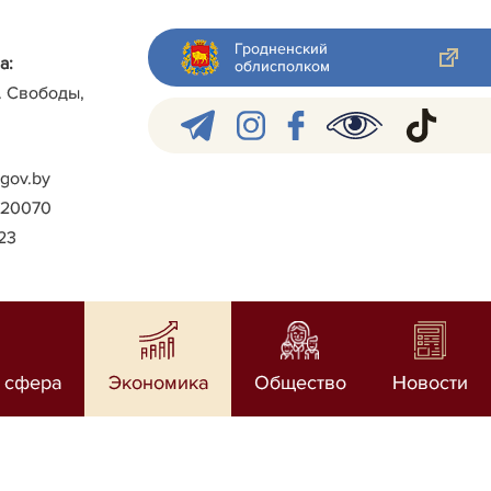
Гродненский
а:
облисполком
л. Свободы,
gov.by
)-20070
023
 сфера
Экономика
Общество
Новости