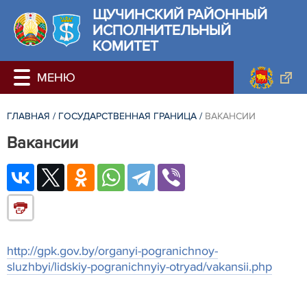
ЩУЧИНСКИЙ РАЙОННЫЙ
ИСПОЛНИТЕЛЬНЫЙ
КОМИТЕТ
ГЛАВНАЯ
/
ГОСУДАРСТВЕННАЯ ГРАНИЦА
/
ВАКАНСИИ
Вакансии
http://gpk.gov.by/organyi-pogranichnoy-
sluzhbyi/lidskiy-pogranichnyiy-otryad/vakansii.php