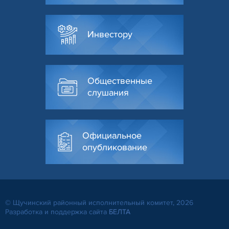
Инвестору
Общественные
слушания
Официальное
опубликование
© Щучинский районный исполнительный комитет, 2026
Разработка и поддержка сайта
БЕЛТА