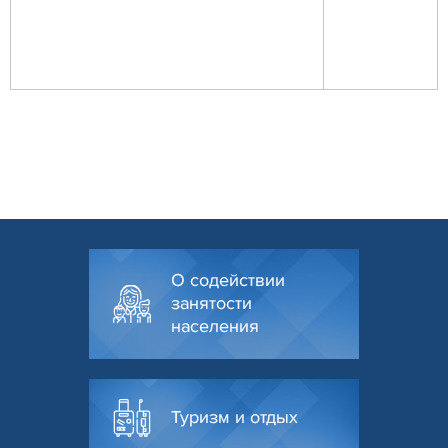
О содействии
занятости
населения
Туризм и отдых