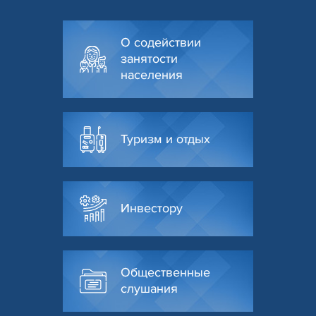
О содействии
занятости
населения
Туризм и отдых
Инвестору
Общественные
слушания