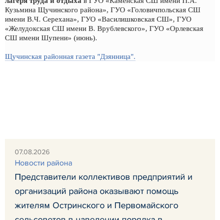
лагеря труда и отдыха
в ГУО «Каменская СШ имени П.А.
Кузьмина Щучинского района», ГУО «Головичпольская СШ
имени В.Ч. Серехана», ГУО «Василишковская СШ», ГУО
«Желудокская СШ имени В. Врублевского», ГУО «Орлевская
СШ имени Шупени» (июнь).
Щучинская районная газета "Дзянница".
07.08.2026
Новости района
Представители коллективов предприятий и
организаций района оказывают помощь
жителям Остринского и Первомайского
сельсоветов в наведении порядка в