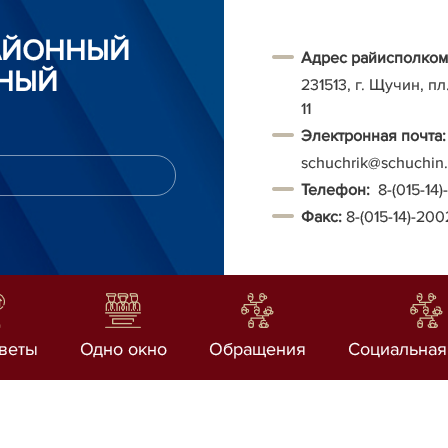
АЙОННЫЙ
Адрес райисполком
НЫЙ
231513, г. Щучин, п
11
Электронная почта:
schuchrik@schuchin.
Т
елефон:
8-(015-14
Факс:
8-(015-14)-20
веты
Одно окно
Обращения
Социальная