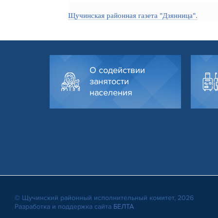
Щучинская районная газета "Дзянница".
О содействии
занятости
населения
© Щучинский районный исполнительный комитет, 2026
Разработка и поддержка сайта
БЕЛТА