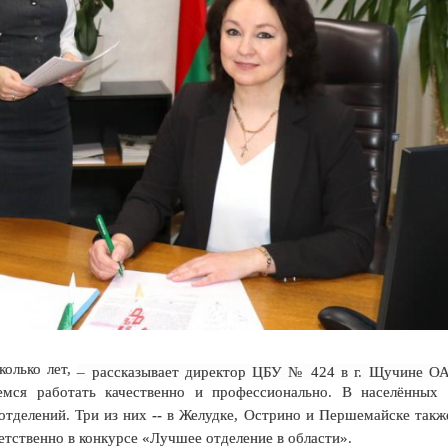
колько лет,
– рассказывает директор ЦБУ № 424 в г. Щучине О
емся работать качественно и профессионально. В населённых 
тделений. Три из них -- в Желудке, Острино и Першемайске такж
ветственно в конкурсе «Лучшее отделение в области».