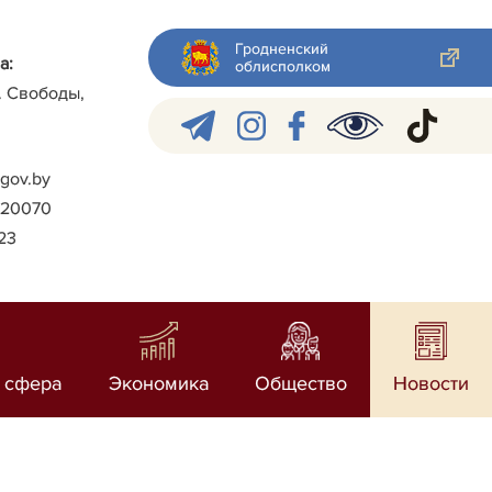
Гродненский
а:
облисполком
л. Свободы,
gov.by
)-20070
023
 сфера
Экономика
Общество
Новости