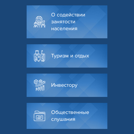
О содействии
занятости
населения
Туризм и отдых
Инвестору
Общественные
слушания