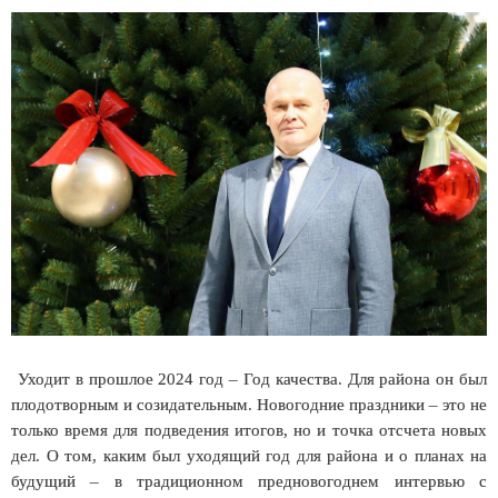
Уходит в прошлое 2024 год – Год качества. Для района он был
плодотворным и созидательным. Новогодние праздники – это не
только время для подведения итогов, но и точка отсчета новых
дел. О том, каким был уходящий год для района и о планах на
будущий – в традиционном предновогоднем интервью с