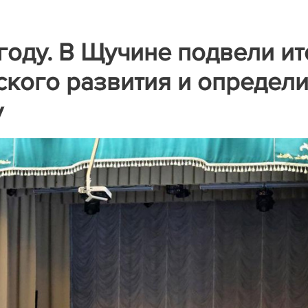
году. В Щучине подвели ит
кого развития и определ
у