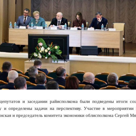
депутатов и заседании райисполкома были подведены итоги соц
у и определены задачи на перспективу. Участие в мероприятии
ская и председатель комитета экономики облисполкома Сергей Мя