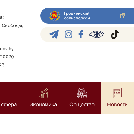
Гродненский
а:
облисполком
л. Свободы,
gov.by
)-20070
023
 сфера
Экономика
Общество
Новости