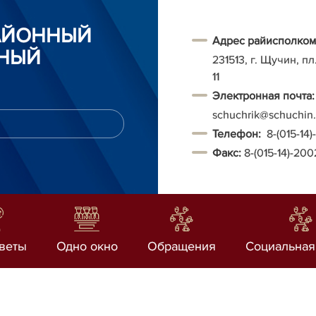
АЙОННЫЙ
Адрес райисполком
НЫЙ
231513, г. Щучин, п
11
Электронная почта:
schuchrik@schuchin.
Т
елефон:
8-(015-14
Факс:
8-(015-14)-20
веты
Одно окно
Обращения
Социальная