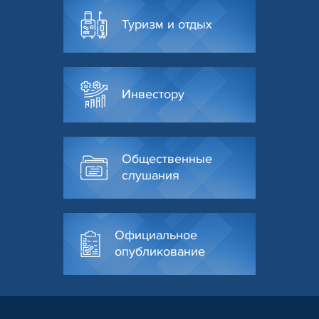
Туризм и отдых
Инвестору
Общественные
слушания
Официальное
опубликование