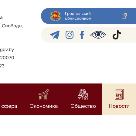
Гродненский
а:
облисполком
л. Свободы,
gov.by
)-20070
023
 сфера
Экономика
Общество
Новости