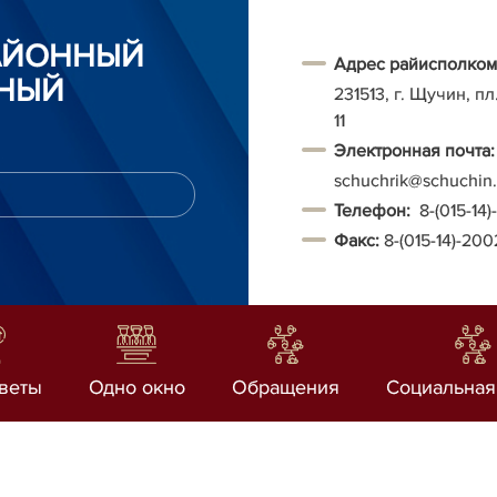
АЙОННЫЙ
Адрес райисполком
НЫЙ
231513, г. Щучин, п
11
Электронная почта:
schuchrik@schuchin.
Т
елефон:
8-(015-14
Факс:
8-(015-14)-20
веты
Одно окно
Обращения
Социальная