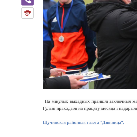
На м
інулых выхадных прайшлі заключныя ма
Гульні праходзілі на працягу месяца і падары
Щучинская районная газета "Дзянница".