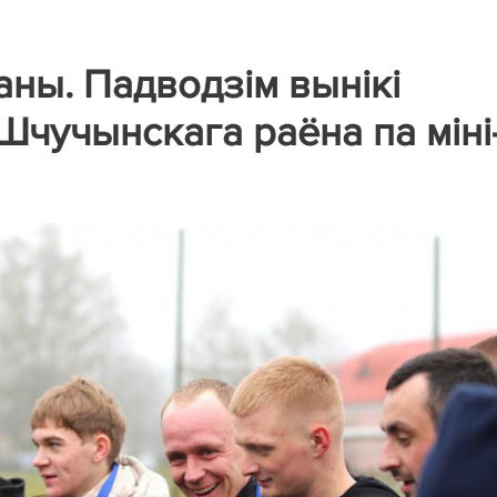
аны. Падводзім вынікі
Шчучынскага раёна па міні