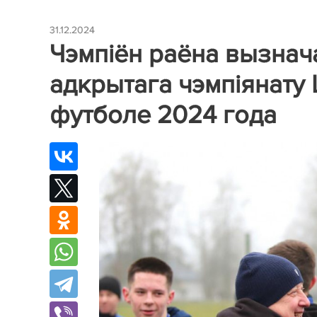
31.12.2024
Чэмпіён раёна вызнач
адкрытага чэмпіянату 
футболе 2024 года