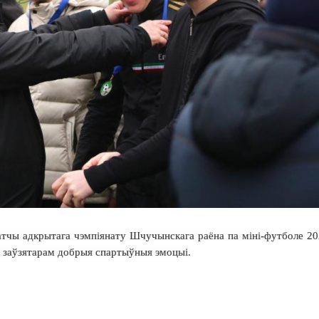
тчы адкрытага чэмпіянату Шчучынскага раёна па міні-футболе 20
лі заўзятарам добрыя спартыўныя эмоцыі.