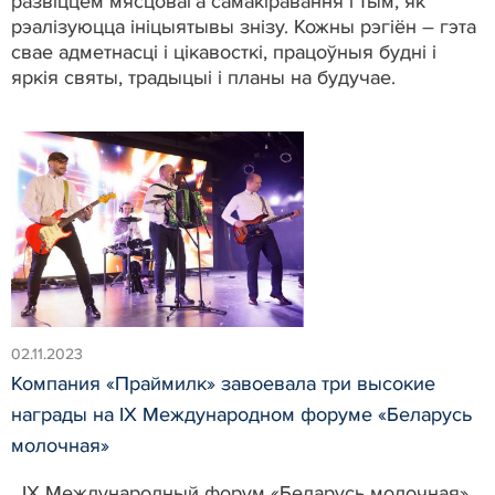
развіццём мясцовага самакіравання і тым, як
рэалізуюцца ініцыятывы знізу. Кожны рэгіён – гэта
свае адметнасці і цікавосткі, працоўныя будні і
яркія святы, традыцыі і планы на будучае.
02.11.2023
Компания «Праймилк» завоевала три высокие
награды на IX Международном форуме «Беларусь
молочная»
IX Международный форум «Беларусь молочная»