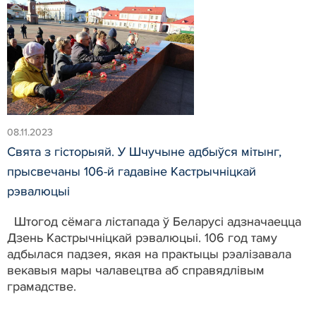
08.11.2023
Свята з гісторыяй. У Шчучыне адбыўся мітынг,
прысвечаны 106-й гадавіне Кастрычніцкай
рэвалюцыі
Штогод сёмага лістапада ў Беларусі адзначаецца
Дзень Кастрычніцкай рэвалюцыі. 106 год таму
адбылася падзея, якая на практыцы рэалізавала
векавыя мары чалавецтва аб справядлівым
грамадстве.