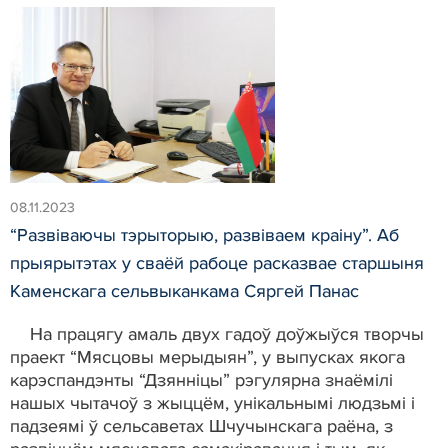
08.11.2023
“Развіваючы тэрыторыю, развіваем краіну”. Аб
прыярытэтах у сваёй рабоце расказвае старшыня
Каменскага сельвыканкама Сяргей Панас
На працягу амаль двух гадоў доўжыўся творчы
праект “Мясцовы мерыдыян”, у выпусках якога
карэспандэнты “Дзянніцы” рэгулярна знаёмілі
нашых чытачоў з жыццём, унікальнымі людзьмі і
падзеямі ў сельсаветах Шчучынскага раёна, з