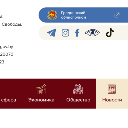
Гродненский
а:
облисполком
л. Свободы,
gov.by
)-20070
023
 сфера
Экономика
Общество
Новости