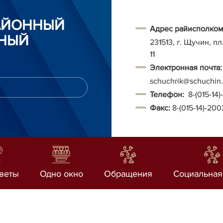
АЙОННЫЙ
Адрес райисполком
НЫЙ
231513, г. Щучин, п
11
Электронная почта:
schuchrik@schuchin.
Т
елефон:
8-(015-14
Факс:
8-(015-14)-20
веты
Одно окно
Обращения
Социальная