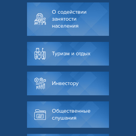
О содействии
занятости
населения
Туризм и отдых
Инвестору
Общественные
слушания