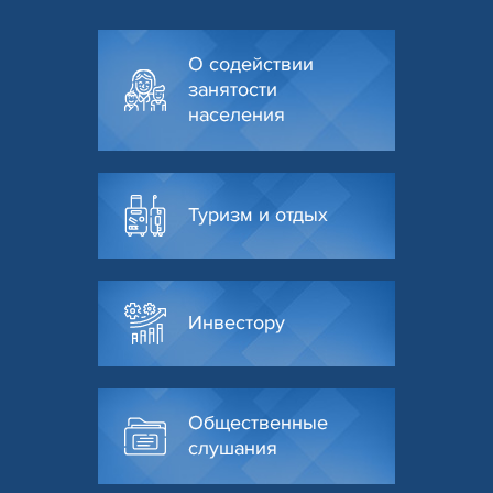
О содействии
занятости
населения
Туризм и отдых
Инвестору
Общественные
слушания