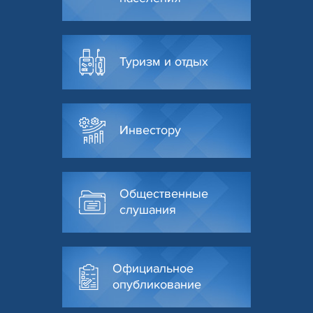
Туризм и отдых
Инвестору
Общественные
слушания
Официальное
опубликование