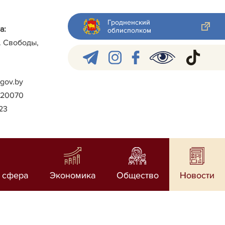
Гродненский
а:
облисполком
л. Свободы,
gov.by
)-20070
023
 сфера
Экономика
Общество
Новости