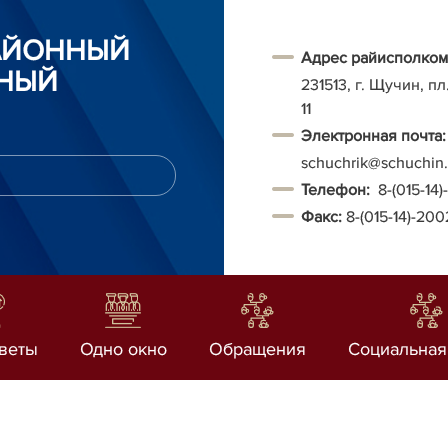
АЙОННЫЙ
Адрес райисполком
НЫЙ
231513, г. Щучин, п
11
Электронная почта:
schuchrik@schuchin.
Т
елефон:
8-(015-14
Факс:
8-(015-14)-20
веты
Одно окно
Обращения
Социальная