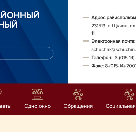
АЙОННЫЙ
Адрес райисполком
НЫЙ
231513, г. Щучин, п
11
Электронная почта:
schuchrik@schuchin.
Т
елефон:
8-(015-14
Факс:
8-(015-14)-20
веты
Одно окно
Обращения
Социальная