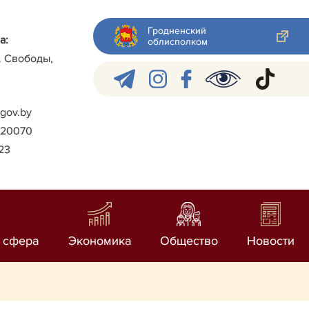
Гродненский
а:
облисполком
л. Свободы,
gov.by
)-20070
023
 сфера
Экономика
Общество
Новости