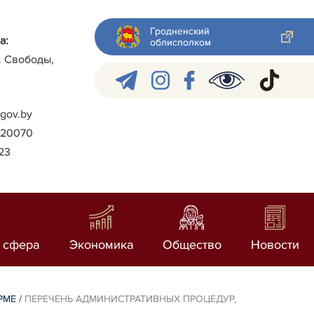
Гродненский
а:
облисполком
л. Свободы,
gov.by
)-20070
023
 сфера
Экономика
Общество
Новости
РМЕ
/
ПЕРЕЧЕНЬ АДМИНИСТРАТИВНЫХ ПРОЦЕДУР,