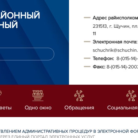
АЙОННЫЙ
Адрес райисполком
НЫЙ
231513, г. Щучин, п
11
Электронная почта:
schuchrik@schuchin.
Т
елефон:
8-(015-14
Факс:
8-(015-14)-20
веты
Одно окно
Обращения
Социальная
ТВЛЕНИЕМ АДМИНИСТРАТИВНЫХ ПРОЦЕДУР В ЭЛЕКТРОННОЙ ФО
РЕЗ ЕДИНЫЙ ПОРТАЛ ЭЛЕКТРОННЫХ УСЛУГ