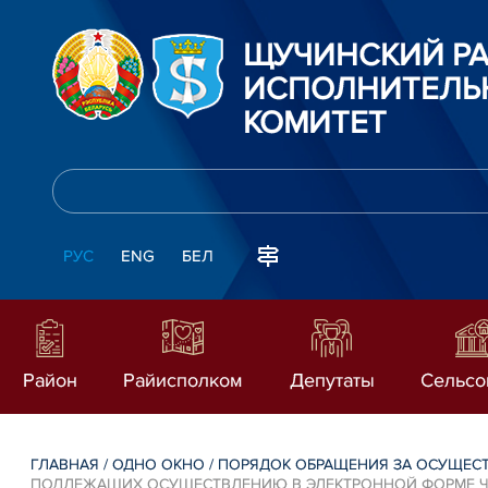
ЩУЧИНСКИЙ Р
ИСПОЛНИТЕЛЬ
КОМИТЕТ
РУС
ENG
БЕЛ
Район
Райисполком
Депутаты
Сельсо
ГЛАВНАЯ
/
ОДНО ОКНО
/
ПОРЯДОК ОБРАЩЕНИЯ ЗА ОСУЩЕС
ПОДЛЕЖАЩИХ ОСУЩЕСТВЛЕНИЮ В ЭЛЕКТРОННОЙ ФОРМЕ ЧЕ