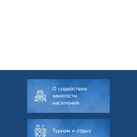
О содействии
занятости
населения
Туризм и отдых