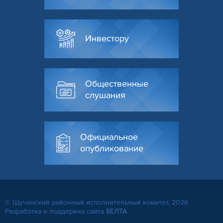
Инвестору
Общественные
слушания
Официальное
опубликование
© Щучинский районный исполнительный комитет, 2026
Разработка и поддержка сайта
БЕЛТА