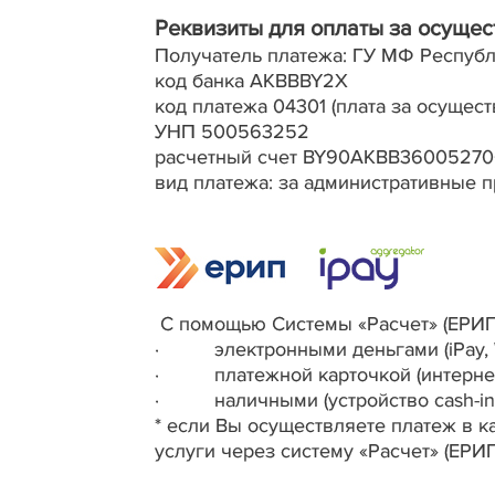
Реквизиты для оплаты за осущес
Получатель платежа: ГУ МФ Республ
код банка AKBBBY2X
код платежа 04301 (плата за осущес
УНП 500563252
расчетный счет BY90AKBB3600527
вид платежа: за административные 
С помощью Системы «Расчет» (ЕРИП
· электронными деньгами (iPay, W
· платежной карточкой (интернет-б
· наличными (устройство cash-in, 
* если Вы осуществляете платеж в к
услуги через систему «Расчет» (ЕРИП