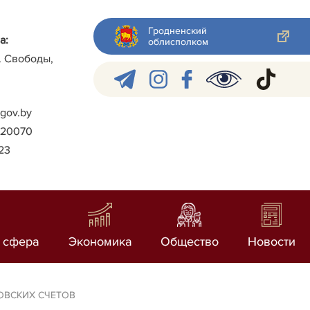
Гродненский
а:
облисполком
л. Свободы,
gov.by
)-20070
023
 сфера
Экономика
Общество
Новости
ОВСКИХ СЧЕТОВ