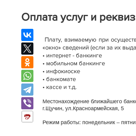
Оплата услуг и рекви
Плату, взимаемую при осущест
«окно» сведений (если за их выд
• интернет - банкинге
• мобильном банкинге
• инфокиоске
• банкомате
• кассе и т.д.
Местонахождение ближайшего банко
г.Щучин, ул.Красноармейская, 5
Режим работы: понедельник – пятниц