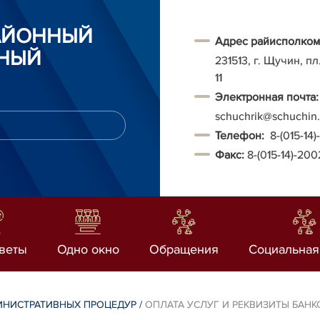
АЙОННЫЙ
Адрес райисполком
НЫЙ
231513, г. Щучин, п
11
Электронная почта:
schuchrik@schuchin.
Т
елефон:
8-(015-14
Факс:
8-(015-14)-20
веты
Одно окно
Обращения
Социальная
ИНИСТРАТИВНЫХ ПРОЦЕДУР
/
ОПЛАТА УСЛУГ И РЕКВИЗИТЫ БАНК