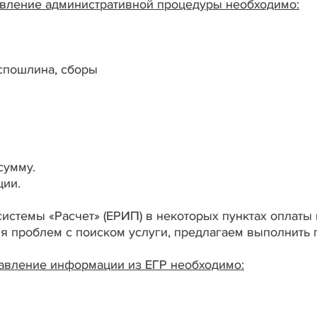
твление административной процедуры необходимо:
спошлина, сборы
ы
сумму.
ции.
истемы «Расчет» (ЕРИП) в некоторых пунктах оплаты 
ния проблем с поиском услуги, предлагаем выполнить
авление информации из ЕГР необходимо: