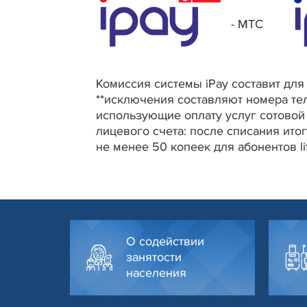
- МТС
Комиссия системы iPay составит для 
**исключения составляют номера тел
использующие оплату услуг сотовой 
лицевого счета: после списания ито
не менее 50 копеек для абонентов lif
О содействии
занятости
населения