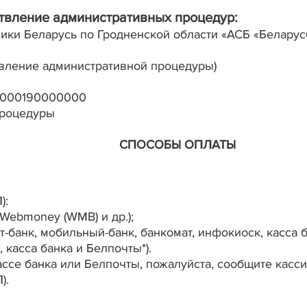
твление административных процедур:
ики Беларусь по Гродненской области «АСБ «Беларусб
твление административной процедуры)
0000190000000
процедуры
СПОСОБЫ ОПЛАТЫ
):
ebmoney (WMB) и др.);
анк, мобильный-банк, банкомат, инфокиоск, касса ба
касса банка и Белпочты*).
ассе банка или Белпочты, пожалуйста, сообщите кас
).