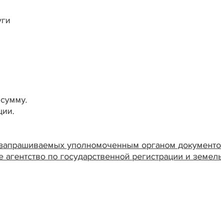
уги
 сумму.
ции.
 запрашиваемых уполномоченным органом документов
 агентство по государственной регистрации и земель