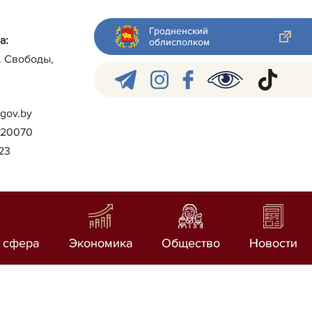
Гродненский
а:
облисполком
л. Свободы,
gov.by
)-20070
023
 сфера
Экономика
Общество
Новости