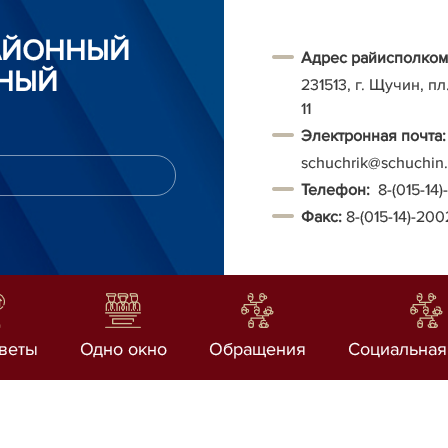
АЙОННЫЙ
Адрес райисполком
НЫЙ
231513, г. Щучин, п
11
Электронная почта:
schuchrik@schuchin.
Т
елефон:
8-(015-14
Факс:
8-(015-14)-20
веты
Одно окно
Обращения
Социальная