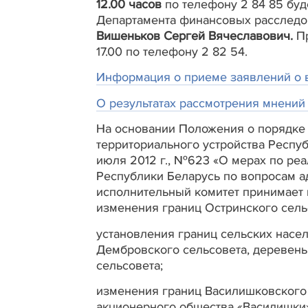
12.00 часов
по телефону 2 84 85 буд
Департамента финансовых расследов
Вишеньков Сергей Вячеславович.
Пр
17.00 по телефону 2 82 54.
Информация о приеме заявлений о 
О результатах рассмотрения мнений
На основании Положения о порядке 
территориального устройства Респу
июля 2012 г., №623 «О мерах по ре
Республики Беларусь по вопросам а
исполнительный комитет принимает 
изменения границ Остринского сель
установления границ сельских насе
Дембровского сельсовета, деревень
сельсовета;
изменения границ Василишковского 
акционерного общества «Василишки»