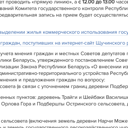
ет проводить «прямую линию», а
с 12.00 до 13.00
часо
аний Комитета государственного контроля Республи
едварительная запись на прием будет осуществляться 
выделении жилья коммерческого использования гос
 граждан, поступивших на интернет-сайт Щучинского 
учета мнения граждан и местных Советов депутатов 
блики Беларусь, утвержденного постановлением Сове
ализации Закона Республики Беларусь «О внесении и
дминистративно-территориального устройства Респу
мнения и предложения граждан по вопросу:
совета (в связи с уточнением границ деревни Подбер
ленных пунктов: деревень Трайги и Шейбаки Васили
 Орлова Гора и Подбершты Остринского сельсовета,
сельсовета (включения земель деревни Нарчи Можей
 и земель государственного лесохозяйственного уч