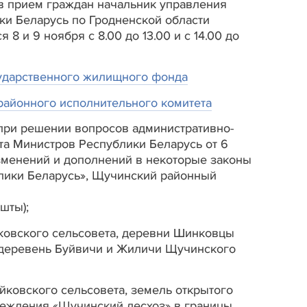
в прием граждан начальник управления
ки Беларусь по Гродненской области
8 и 9 ноября с 8.00 до 13.00 и с 14.00 до
ударственного жилищного фонда
районного исполнительного комитета
при решении вопросов административно-
та Министров Республики Беларусь от 6
зменений и дополнений в некоторые законы
блики Беларусь», Щучинский районный
шты);
шковского сельсовета, деревни Шинковцы
 деревень Буйвичи и Жиличи Щучинского
ковского сельсовета, земель открытого
реждения «Щучинский лесхоз» в границы