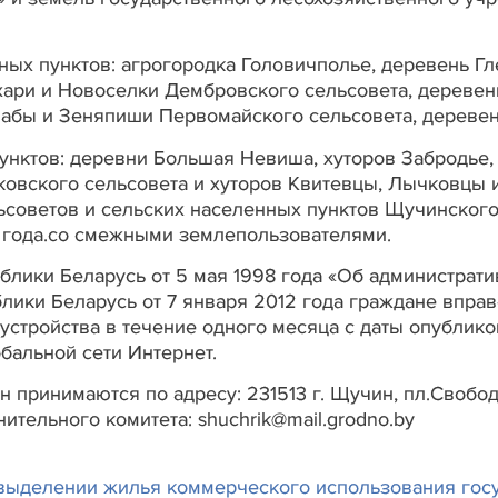
ных пунктов: агрогородка Головичполье, деревень 
ухари и Новоселки Дембровского сельсовета, дереве
лабы и Зеняпиши Первомайского сельсовета, дереве
унктов: деревни Большая Невиша, хуторов Забродье
ковского сельсовета и хуторов Квитевцы, Лычковцы 
ьсоветов и сельских населенных пунктов Щучинског
3 года.со смежными землепользователями.
ублики Беларусь от 5 мая 1998 года «Об администрат
блики Беларусь от 7 января 2012 года граждане впра
 устройства в течение одного месяца с даты опублик
бальной сети Интернет.
принимаются по адресу: 231513 г. Щучин, пл.Свободы
тельного комитета: shuchrik@mail.grodno.by
выделении жилья коммерческого использования гос