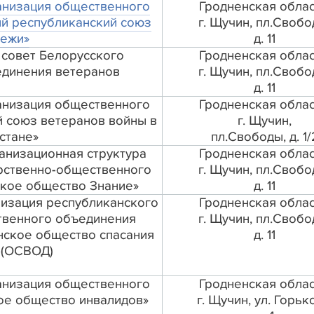
анизация общественного
Гродненская облас
й республиканский союз
г. Щучин, пл.Свобо
ежи»
д. 11
совет Белорусского
Гродненская облас
динения ветеранов
г. Щучин, пл.Свобо
д. 11
анизация общественного
Гродненская облас
 союз ветеранов войны в
г. Щучин,
стане»
пл.Свободы, д. 1/
анизационная структура
Гродненская облас
рственно-общественного
г. Щучин, пл.Свобо
кое общество Знание»
д. 11
изация республиканского
Гродненская облас
твенного объединения
г. Щучин, пл.Свобо
нское общество спасания
д. 11
 (ОСВОД)
анизация общественного
Гродненская облас
ое общество инвалидов»
г. Щучин, ул. Горьк