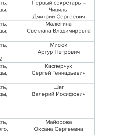
ть,
Первый секретарь –
ды,
Чивиль
Дмитрий Сергеевич
ть,
Малюгина
ды,
Светлана Владимировна
ть,
Мисюк
Артур Петрович
2
ть,
Касперчук
ды,
Сергей Геннадьевич
ть,
Шаг
ды,
Валерий Иосифович
ть,
Майорова
ого,
Оксана Сергеевна