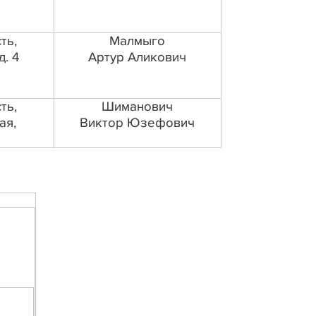
ть,
Малмыго
д. 4
Артур Аликович
ть,
Шиманович
ая,
Виктор Юзефович