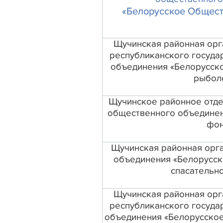
«Белорусское Общест
Щучинская районная орг
республиканского госуда
объединения «Белорусско
рыбол
Щучинское районное отде
общественного объединен
фон
Щучинская районная орг
объединения «Белорусск
спасательно
Щучинская районная орг
республиканского госуда
объединения «Белорусско