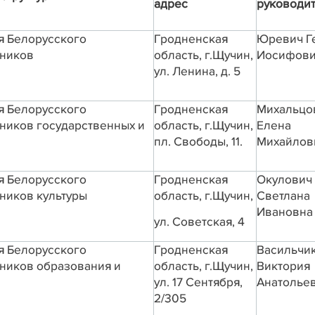
адрес
руководи
я Белорусского
Гродненская
Юревич
Г
тников
область, г.Щучин,
Иосифов
ул. Ленина, д. 5
я Белорусского
Гродненская
Михальцо
ников государственных и
область, г.Щучин,
Елена
пл. Свободы,
11.
Михайлов
я Белорусского
Гродненская
Окулович
ников культуры
область,
г.Щучин,
Светлана
Ивановна
ул. Советская, 4
я Белорусского
Гродненская
Васильчи
ников образования и
область, г.Щучин,
Виктория
ул. 17 Сентября,
Анатолье
2/305