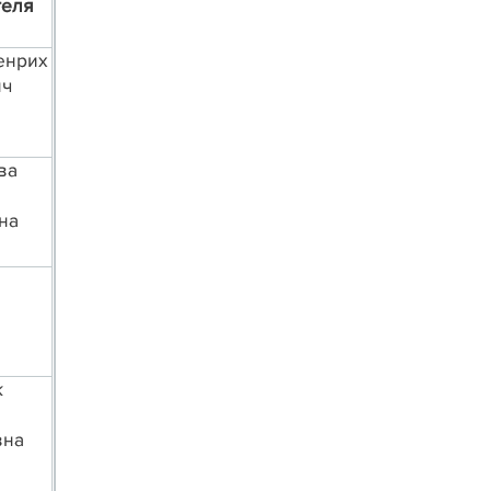
теля
енрих
ич
ва
на
к
вна