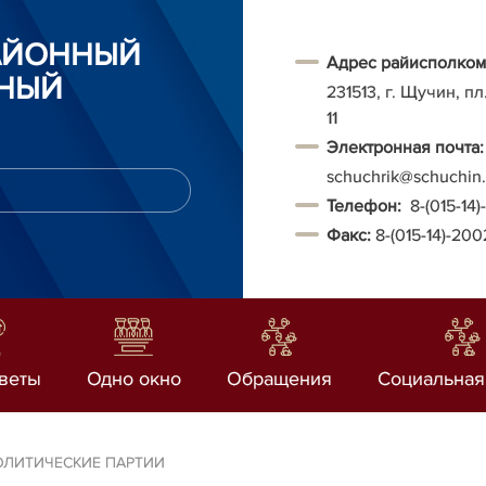
АЙОННЫЙ
Адрес райисполком
НЫЙ
231513, г. Щучин, п
11
Электронная почта:
schuchrik@schuchin.
Т
елефон:
8-(015-14
Факс:
8-(015-14)-20
веты
Одно окно
Обращения
Социальная
ОЛИТИЧЕСКИЕ ПАРТИИ