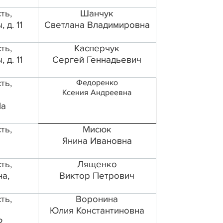
ть,
Шанчук
 д. 11
Светлана Владимировна
ть,
Касперчук
 д. 11
Сергей Геннадьевич
ть,
Федоренко
Ксения Андреевна
1а
ть,
Мисюк
Янина Ивановна
ть,
Лященко
на,
Виктор Петрович
ть,
Воронина
Юлия Константиновна
2