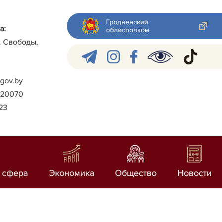
Гродненский
а:
облисполком
л. Свободы,
gov.by
)-20070
023
 сфера
Экономика
Общество
Новости