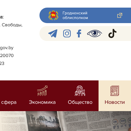
Гродненский
а:
облисполком
л. Свободы,
gov.by
)-20070
023
 сфера
Экономика
Общество
Новости