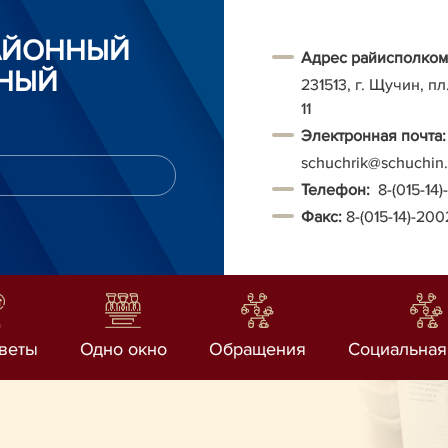
АЙОННЫЙ
Адрес райисполком
НЫЙ
231513, г. Щучин, п
11
Электронная почта:
schuchrik@schuchin.
Т
елефон:
8-(015-14
Факс:
8-(015-14)-20
веты
Одно окно
Обращения
Социальная