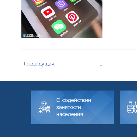
Предыдущая
...
О содействии
занятости
населения