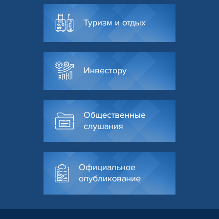
Туризм и отдых
Инвестору
Общественные
слушания
Официальное
опубликование