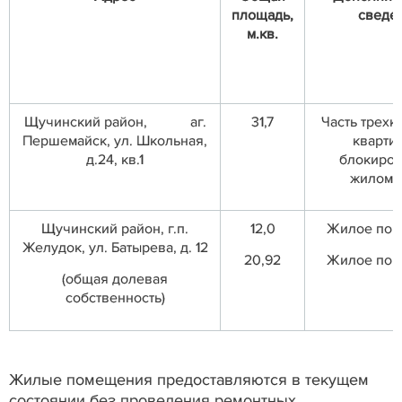
площадь,
сведе
м.кв.
Щучинский район, аг.
31,7
Часть трехк
Першемайск, ул. Школьная,
кварти
д.24, кв.1
блокиров
жилом 
Щучинский район, г.п.
12,0
Жилое по
Желудок, ул. Батырева, д. 12
20,92
Жилое по
(общая долевая
собственность)
Жилые помещения предоставляются в текущем
состоянии без проведения ремонтных