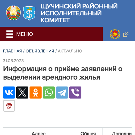
ЩУЧИНСКИЙ РАЙОННЫЙ
ИСПОЛНИТЕЛЬНЫЙ
КОМИТЕТ
ГЛАВНАЯ
/
ОБЪЯВЛЕНИЯ
/
АКТУАЛЬНО
31.05.2023
Информация о приёме заявлений о
выделении арендного жилья
Адрес
Общая
Дополнит