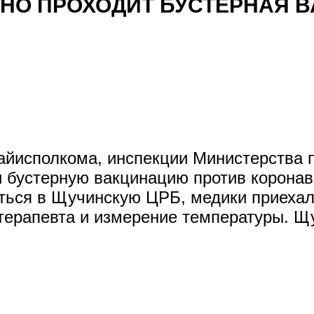
НО ПРОХОДИТ БУСТЕРНАЯ 
айисполкома, инспекции Министерства п
и бустерную вакцинацию против коронав
ться в Щучинскую ЦРБ, медики приеха
терапевта и измерение температуры. Щу