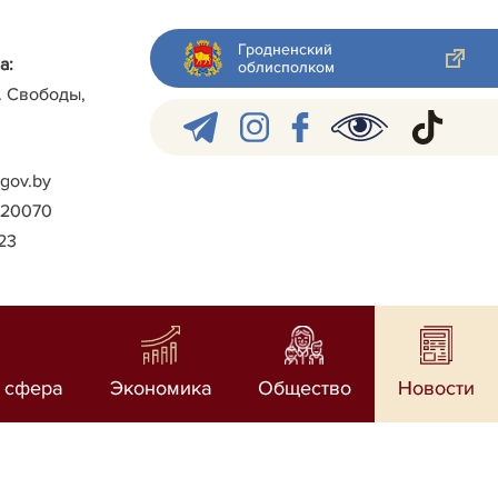
Гродненский
а:
облисполком
л. Свободы,
gov.by
)-20070
023
 сфера
Экономика
Общество
Новости