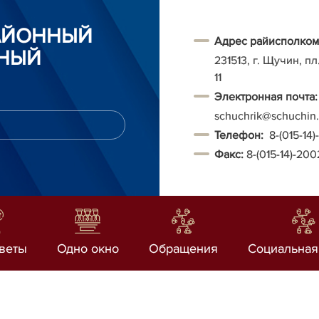
АЙОННЫЙ
Адрес райисполком
НЫЙ
231513, г. Щучин, п
11
Электронная почта:
schuchrik@schuchin.
Т
елефон:
8-(015-14
Факс:
8-(015-14)-20
веты
Одно окно
Обращения
Социальная