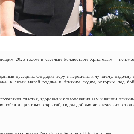
пающим 2025 годом и светлым Рождеством Христовым – неизмен
данный праздник. Он дарит веру в перемены к лучшему, надежду 
ране, к своей малой родине и близким людям, которым под бо
пожелания счастья, здоровья и благополучия вам и вашим близким
х побед и приятных открытий, годом добрых человеческих отноше
онального собрания Республики Беларусь
Н.А. Хальцова.