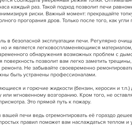
уется соблюдать умеренный режим топки. Оптимально
 часа каждый раз. Такой подход позволит печи равном
инимизируя риски. Важный момент: прекращайте топк
олного прогорания дров. Только после того, как угли
ь в безопасной эксплуатации печи. Регулярно очища
у, но и является легковоспламеняющимся материалом
евременного обнаружения возможных проблем с дымо
ая поверхность позволит вам легко заметить трещины
 ремонта. Не забывайте своевременно ремонтировать
ны быть устранены профессионалами.
щиеся и горючие жидкости (бензин, керосин и т.п.) 
у или мгновенному возгоранию. Кром того, не остав
рисмотра. Это прямой путь к пожару.
м вашей печи ведь отремонтировать её гораздо дешев
простых правил поможет вам наслаждаться теплом и