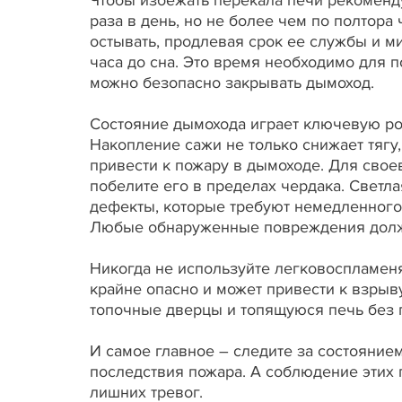
Чтобы избежать перекала печи рекоменд
раза в день, но не более чем по полтора
остывать, продлевая срок ее службы и м
часа до сна. Это время необходимо для п
можно безопасно закрывать дымоход.
Состояние дымохода играет ключевую рол
Накопление сажи не только снижает тяг
привести к пожару в дымоходе. Для сво
побелите его в пределах чердака. Светл
дефекты, которые требуют немедленного
Любые обнаруженные повреждения долж
Никогда не используйте легковоспламеняю
крайне опасно и может привести к взрыв
топочные дверцы и топящуюся печь без п
И самое главное – следите за состояние
последствия пожара. А соблюдение этих 
лишних тревог.