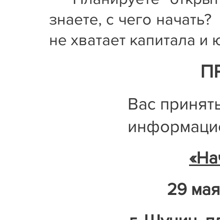
знаете, с чего начат
не хватает капитала и
П
Вас принят
информаци
«На
29 мая