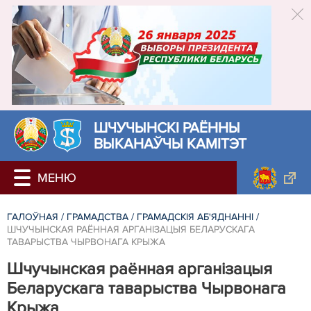
ШЧУЧЫНСКІ РАЁННЫ
ВЫКАНАЎЧЫ КАМІТЭТ
ГАЛОЎНАЯ
/
ГРАМАДСТВА
/
ГРАМАДСКІЯ АБ'ЯДНАННІ
/
ШЧУЧЫНСКАЯ РАЁННАЯ АРГАНІЗАЦЫЯ БЕЛАРУСКАГА
ТАВАРЫСТВА ЧЫРВОНАГА КРЫЖА
Шчучынская раённая арганізацыя
Беларускага таварыства Чырвонага
Крыжа