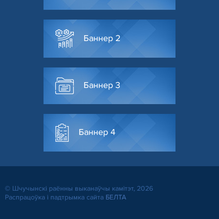
Баннер 2
Баннер 3
Баннер 4
© Шчучынскі раённы выканаўчы камітэт, 2026
Распрацоўка і падтрымка сайта
БЕЛТА