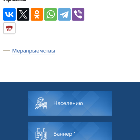
Мерапрыемствы
Населению
Баннер 1