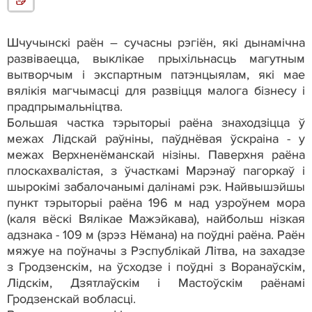
Шчучынскі раён – сучасны рэгіён, які дынамічна
развіваецца, выклікае прыхільнасць магутным
вытворчым і экспартным патэнцыялам, які мае
вялікія магчымасці для развіцця малога бізнесу і
прадпрымальніцтва.
Большая частка тэрыторыі раёна знаходзіцца ў
межах Лідскай раўніны, паўднёвая ўскраіна - у
межах Верхненёманскай нізіны. Паверхня раёна
плоскахвалістая, з ўчасткамі Марэнаў пагоркаў і
шырокімі забалочанымі далінамі рэк. Найвышэйшы
пункт тэрыторыі раёна 196 м над узроўнем мора
(каля вёскі Вялікае Мажэйкава), найбольш нізкая
адзнака - 109 м (зрэз Нёмана) на поўдні раёна. Раён
мяжуе на поўначы з Рэспублікай Літва, на захадзе
з Гродзенскім, на ўсходзе і поўдні з Воранаўскім,
Лідскім, Дзятлаўскім і Мастоўскім раёнамі
Гродзенскай вобласці.