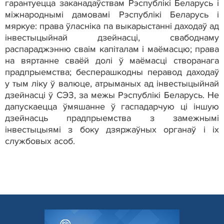
гарантуецца заканадаўствам Рэспублікі Беларусь і
міжнароднымі дамовамі Рэспублікі Беларусь і
мяркуе: права ўласніка па выкарыстанні даходаў ад
інвестыцыйнай дзейнасці, свабоднаму
распараджэнню сваім капіталам і маёмасцю; права
на вяртанне сваёй долi ў маёмасцi створанага
прадпрыемства; бесперашкодны перавод даходаў
у тым ліку ў валюце, атрыманых ад інвестыцыйнай
дзейнасці ў СЭЗ, за межы Рэспублікі Беларусь. Не
дапускаецца ўмяшанне ў гаспадарчую ці іншую
дзейнасць прадпрыемства з замежнымі
інвестыцыямі з боку дзяржаўных органаў і іх
службовых асоб.