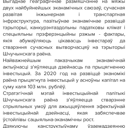
Выгаднае геаграфічнае размяшчэнне на мяжы
двух найбуйнейшых эканамічных саюзаў, сучасная
развітая інжынерная і транспартная
інфраструктура, пазітыўнае эканамічнае развіццё
тэрыторыі, канкурэнтаздольны падатковы клімат і
спецыяльны прэферэнцыйны рэжым - фактары,
якія абумаўляюць цікавасць інвестараў да
стварэння сучасных вытворчасцяў на тэрыторыі
Шчучынскага раёна.
Найважнейшым паказчыкам эканамічнай
актыўнасці з'яўляецца дзейнасць па прыцягненню
інвестыцый. За 2020 год на развіццё эканомікі
раёна прыцягнута інвестыцый у асноўны капітал на
суму каля 103 млн. рублёў.
Стратэгічнай мэтай інвестыцыйнай палітыкі
Шчучынскага раёна з'яўляецца стварэнне
спрыяльных умоў для ажыццяўлення эфектыўнай
інвестыцыйнай дзейнасці, якая забяспечвае
ўстойлівы сацыяльна-эканамічны рост.
Дзякуючы канструктыўнаму ўзаемадзеянню