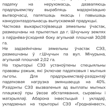
падатку на нерухомасць, дазваляюць
прадпрыемству вырабляць мадэрнізацыю
вытворчасці, паляпшаць якасць і павышаць
канкурэнтаздольнасць выпускаемай прадукцыі.
Часткова выкарыстоўваецца зямельны ўчастак,
размешчаны на прылеглых да г. Шчучыну землях
з паўднёва-ўсходняй боку агульнай плошчай 30,08
га.
Не задзейнічаны зямельны ўчастак СЭЗ,
размешчаны ў г.Шчучын па вул. Мічурына,
агульнай плошчай 2,02 га.
На тэрыторыі СЭЗ устаноўлены спецыяльны
прававы рэжым, які ўключае падатковыя і мытныя
льготы. Для прадпрыемстваў-рэзідэнтаў
падатковая нагрузка змяншаецца на 40%.
Рэзідэнты СЭЗ вызваленыя ад выплаты мытных
плацяжоў пры ўвозе абсталявання, сыравіны і
матэрыялаў. Абарона інвестыцый і укладаў,
укладзеных на тэрыторыі СЭЗ «Гроднаінвест»,