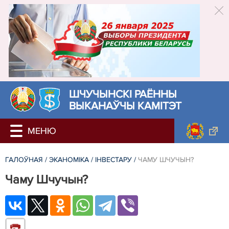
ШЧУЧЫНСКІ РАЁННЫ
ВЫКАНАЎЧЫ КАМІТЭТ
ГАЛОЎНАЯ
/
ЭКАНОМІКА
/
ІНВЕСТАРУ
/
ЧАМУ ШЧУЧЫН?
Чаму Шчучын?