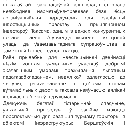
выканаўчай і заканадаўчай галін улады, створана
неабходная нарматыўна-прававая база, ёсць
арганізацыйныя перадумовы для рэалізацыі
інвестыцыйных праектаў з прыцягненнем
інвестараў. Таксама, адным з важкіх канкурэнтных
пераваг раёна з'яўляецца імкненне мясцовай
улады да ўзаемавыгаднага супрацоўніцтва з
замежнай бізнес - супольнасцю.
Раён прывабны для інвестыцыйнай дзейнасці
нізкім коштам зямельных участкаў, добрымі
экалагічнымі ўмовамі пражывання, ільготным
падаткаабкладаннем, невялікай адлегласцю да
чыгункі, разгалінаванне і добрым станам
аўтамабільных дарог, а таксама наяўнасцю вялікай
колькасці аб'ектаў нерухомасці.
Дзякуючы багатай гістарычнай спадчыне,
унікальнай прыродзе ў рэгіёне маюцца
перспектыўныя для развіцця турызму тэрыторыі з
аб'ектамі інфраструктуры: Берштаўскія і