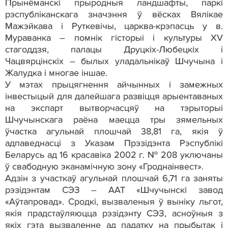
Прынёманскі прыродныя ландшафты, паркі
рэспубліканскага значэння ў вёсках Вялікае
Мажэйкава і Руткевічы, царква-крэпасць у в.
Мураванка – помнік гісторыі і культуры XV
стагоддзя, палацы Друцкіх-Любецкіх і
Чацвярцінскіх – былых уладальнікаў Шчучына і
Жалудка і многае іншае.
У мэтах прыцягнення айчынных і замежных
інвестыцый для далейшага развіцця арыентаваных
на экспарт вытворчасцяў на тэрыторыі
Шчучынскага раёна маецца тры зямельных
ўчастка агульнай плошчай 38,81 га, якія ў
адпаведнасці з Указам Прэзідэнта Рэспублікі
Беларусь ад 16 красавіка 2002 г. № 208 уключаны
ў свабодную эканамічную зону «Гроднаінвест».
Адзін з участкаў агульнай плошчай 6,71 га заняты
рэзідэнтам СЭЗ – ААТ «Шчучынскі завод
«Аўтапровад». Сродкі, вызваленыя ў выніку льгот,
якія прадстаўляюцца рэзідэнту СЭЗ, асноўныя з
якіх гэта вызваленне ад падатку на прыбытак і